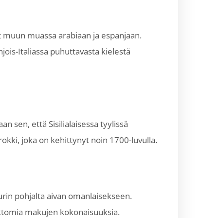
uvat muun muassa arabiaan ja espanjaan.
ois-Italiassa puhuttavasta kielestä
an sen, että Sisilialaisessa tyylissä
rokki, joka on kehittynyt noin 1700-luvulla.
uurin pohjalta aivan omanlaisekseen.
omattomia makujen kokonaisuuksia.