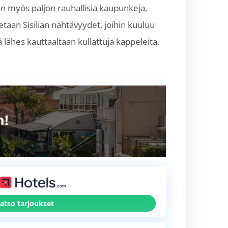
n myös paljon rauhallisia kaupunkeja,
taan Sisilian nähtävyydet, joihin kuuluu
 lähes kauttaaltaan kullattuja kappeleita.
n!
atso tarjoukset