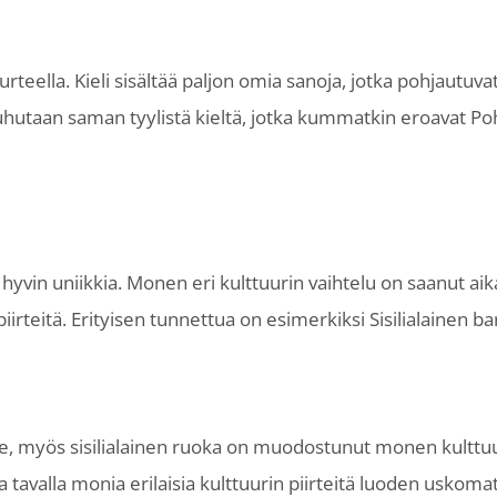
murteella. Kieli sisältää paljon omia sanoja, jotka pohjaut
uhutaan saman tyylistä kieltä, jotka kummatkin eroavat Pohj
a hyvin uniikkia. Monen eri kulttuurin vaihtelu on saanut aika
iirteitä. Erityisen tunnettua on esimerkiksi Sisilialainen ba
taide, myös sisilialainen ruoka on muodostunut monen kultt
lla tavalla monia erilaisia kulttuurin piirteitä luoden usk