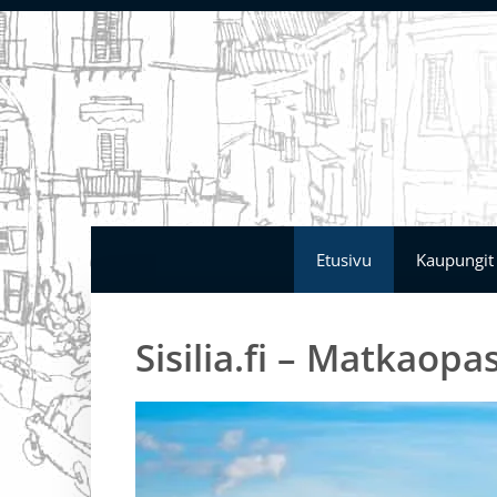
Siirry
sisältöön
Etusivu
Kaupungit
Sisilia.fi – Matkaopas