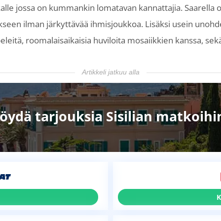
lle jossa on kummankin lomatavan kannattajia. Saarella o
ikseen ilman järkyttävää ihmisjoukkoa. Lisäksi usein unohde
leitä, roomalaisaikaisia huviloita mosaiikkien kanssa, sekä
Artikkeli jatkuu alla
öydä tarjouksia Sisilian matkoihi
K