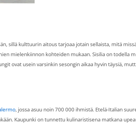
n, sillä kulttuurin aitous tarjoaa jotain sellaista, mitä mi
ien mielenkiinnon kohteiden mukaan. Sisilia on todella mon
ungit ovat usein varsinkin sesongin aikaa hyvin täysiä, mut
alermo
, jossa asuu noin 700 000 ihmistä. Etelä-Italian suu
tkeäkään. Kaupunki on tunnettu kulinaristisena matkana upea