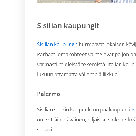
Sisilian kaupungit
Sisilian kaupungit
hurmaavat jokaisen kävijä
Parhaat lomakohteet vaihtelevat paljon om
varmasti mieleistä tekemistä. Italian kaup
lukuun ottamatta väljempiä liikkua.
Palermo
Sisilian suurin kaupunki on pääkaupunki
P
on erittäin eläväinen, hiljaista ei ole he
vuoksi.