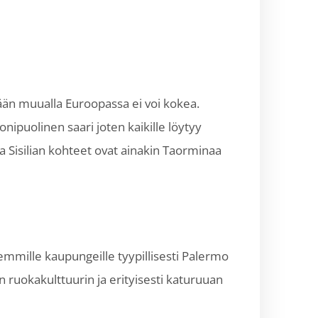
ssään muualla Euroopassa ei voi kokea.
ipuolinen saari joten kaikille löytyy
ta Sisilian kohteet ovat ainakin Taorminaa
remmille kaupungeille tyypillisesti Palermo
n ruokakulttuurin ja erityisesti katuruuan