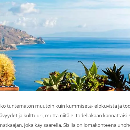
elko tuntematon muutoin kuin kummisetä- elokuvista ja tod
et ja kulttuuri, mutta niitä ei todellakaan kannattaisi siv
tkaajan, joka käy saarella. Sisilia on lomakohteena unohde