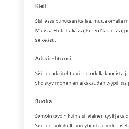
Kieli
Sisiliassa puhutaan italiaa, mutta omalla 
Muussa Etelä-Italiassa, kuten Napolissa, p
selkeästi.
Arkkitehtuuri
Sisilian arkkitehtuuri on todella kaunista j
yhdistyy monen eri aikakauden tyypillisiä p
Ruoka
Samoin tavoin kuin sisilialainen tyyli ja 
Sisilian ruokakulttuuri yhdistää herkullise