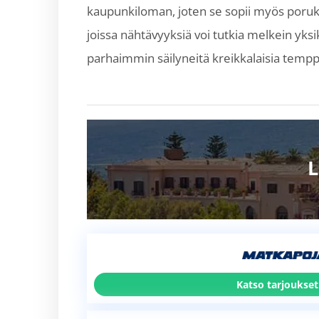
kaupunkiloman, joten se sopii myös poruka
joissa nähtävyyksiä voi tutkia melkein yks
parhaimmin säilyneitä kreikkalaisia temppe
L
Katso tarjoukset