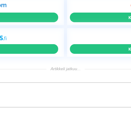
K
K
Artikkeli jatkuu...