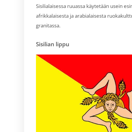
Sisilialaisessa ruuassa käytetään usein esi
afrikkalaisesta ja arabialaisesta ruokakul
granitassa.
Sisilian lippu