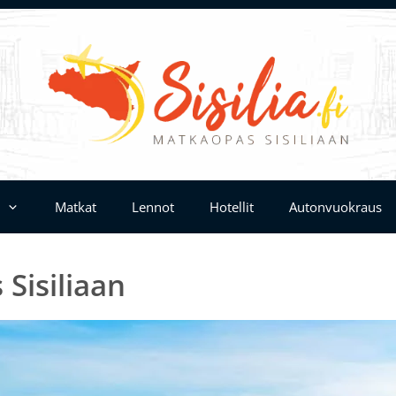
Matkat
Lennot
Hotellit
Autonvuokraus
 Sisiliaan